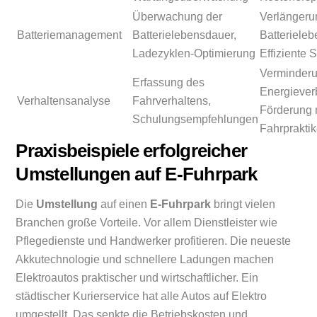
Überwachung der
Verlängeru
Batteriemanagement
Batterielebensdauer,
Batteriele
Ladezyklen-Optimierung
Effiziente
Verminder
Erfassung des
Energiever
Verhaltensanalyse
Fahrverhaltens,
Förderung 
Schulungsempfehlungen
Fahrprakti
Praxisbeispiele erfolgreicher
Umstellungen auf E-Fuhrpark
Die
Umstellung
auf einen
E-Fuhrpark
bringt vielen
Branchen große Vorteile. Vor allem Dienstleister wie
Pflegedienste und Handwerker profitieren. Die neueste
Akkutechnologie und schnellere Ladungen machen
Elektroautos praktischer und wirtschaftlicher. Ein
städtischer Kurierservice hat alle Autos auf Elektro
umgestellt. Das senkte die Betriebskosten und