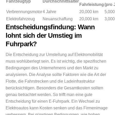
Fahrzeugtyp
Durchschnittsalter
Fahrleistung
(pro 
Verbrennungsmotor
4 Jahre
20,000 km
5,000
Elektrofahrzeug
Neuanschaffung
20,000 km
3,000
Entscheidungsfindung: Wann
lohnt sich der Umstieg im
Fuhrpark?
Die Entscheidung zur Umstellung auf Elektromobilität
muss wohlüberlegt sein. Es ist wichtig, die spezifischen
Bedingungen des Unternehmens und den Markt zu
analysieren. Die Analyse sollte Faktoren wie die Art der
Flotte, die Fahrstrecken und die Ladeinfrastruktur
berücksichtigen. Besonders die Gesamtkosten sollten
genau betrachtet werden. So trifft man eine gute
Entscheidung für einen E-Fuhrpark. Ein Wechsel zu
Elektroautos kann Kosten senken und das Firmenimage
verbessern. Bei günstigen Bedingungen, wie hohen