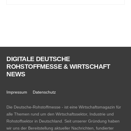
DIGITALE DEUTSCHE
Back
ROHSTOFFMESSE & WIRTSCHAFT
To
NEWS
Top
Impressum
Datenschutz
Die Deutsche-Rohstoffmesse - ist eine Wirtschaftsmagazin für
alle Themen rund um den Wirtschaftssektor, Industrie und
Rohstoffsektor in Deutschland. Seit unserer Gründung haben
wir uns der Bereitstellung aktueller Nachrichten, fundierter