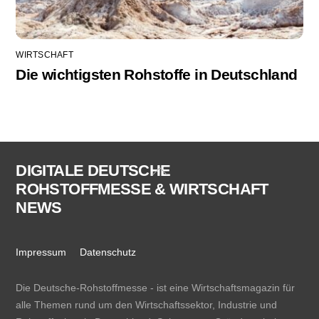
WIRTSCHAFT
Die wichtigsten Rohstoffe in Deutschland
DIGITALE DEUTSCHE
Back
ROHSTOFFMESSE & WIRTSCHAFT
To
NEWS
Top
Impressum
Datenschutz
Die Deutsche-Rohstoffmesse - ist eine Wirtschaftsmagazin für
alle Themen rund um den Wirtschaftssektor, Industrie und