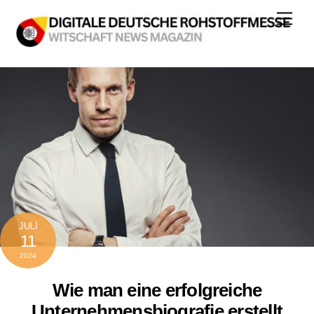
Skip
Men
to
content
JULI
11
2024
Wie man eine erfolgreiche
Unternehmensbiografie erstellt