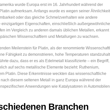
amerika wurde Europa erst im 16. Jahrhundert während der
Platin aufmerksam. Anfangs wurde es wegen seiner Ähnlichkeit
ormbarkeit oder das gleiche Schmelzverhalten wie andere
e einzigartigen Eigenschaften, einschließlich außergewöhnliche
fen im Vergleich zu anderen damals üblichen Metallen, erkannt
ropäischen Wissenschaftlern und Metallurgen zu wachsen.
nden Meilenstein für Platin, als der renommierte Wissenschaftl
ine Fähigkeit zu demonstrieren, hohe Temperaturen standzuhal
te dazu, dass er es als Edelmetall klassifizierte – ein Begriff,
lich auf sechs metallische Elemente bezieht: Ruthenium,
em Platin. Diese Erkenntnisse weckten das wissenschaftliche
e nach diesem seltenen Metall in ganz Europa während der
chenspezifischen Anwendungen wie Katalysatoren in Automobilen
schiedenen Branchen