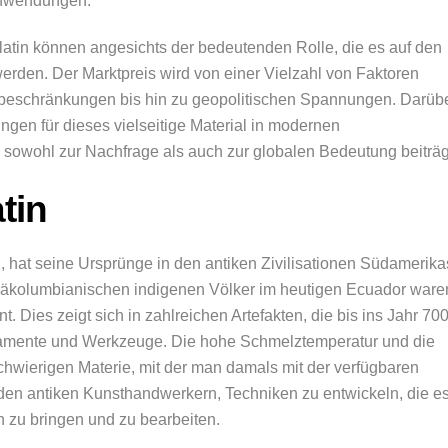
eanwendungen.
latin können angesichts der bedeutenden Rolle, die es auf den
werden. Der Marktpreis wird von einer Vielzahl von Faktoren
beschränkungen bis hin zu geopolitischen Spannungen. Darüb
gen für dieses vielseitige Material in modernen
s sowohl zur Nachfrage als auch zur globalen Bedeutung beiträg
tin
l, hat seine Ursprünge in den antiken Zivilisationen Südamerika
präkolumbianischen indigenen Völker im heutigen Ecuador ware
. Dies zeigt sich in zahlreichen Artefakten, die bis ins Jahr 700
namente und Werkzeuge. Die hohe Schmelztemperatur und die
hwierigen Materie, mit der man damals mit der verfügbaren
den antiken Kunsthandwerkern, Techniken zu entwickeln, die e
n zu bringen und zu bearbeiten.