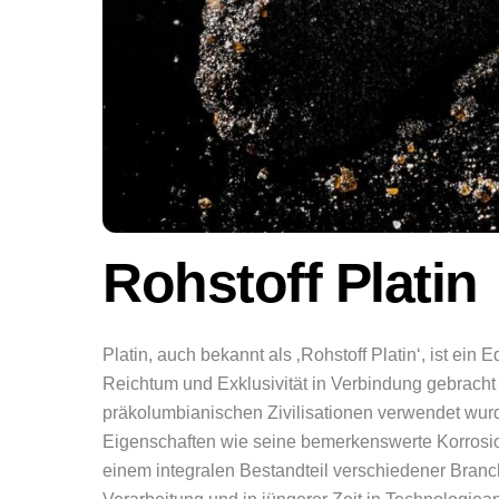
Rohstoff Platin
Platin, auch bekannt als ‚Rohstoff Platin‘, ist ein
Reichtum und Exklusivität in Verbindung gebracht
präkolumbianischen Zivilisationen verwendet wurde
Eigenschaften wie seine bemerkenswerte Korrosio
einem integralen Bestandteil verschiedener Bran