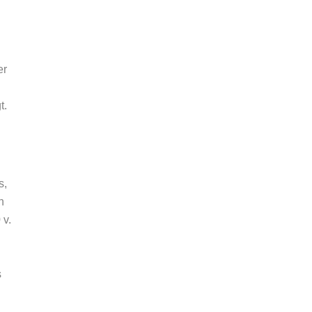
er
t.
s,
n
 v.
s