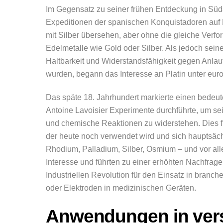
Im Gegensatz zu seiner frühen Entdeckung in Süd
Expeditionen der spanischen Konquistadoren auf 
mit Silber übersehen, aber ohne die gleiche Verf
Edelmetalle wie Gold oder Silber. Als jedoch sein
Haltbarkeit und Widerstandsfähigkeit gegen Anlau
wurden, begann das Interesse an Platin unter eu
Das späte 18. Jahrhundert markierte einen bedeute
Antoine Lavoisier Experimente durchführte, um se
und chemische Reaktionen zu widerstehen. Dies führ
der heute noch verwendet wird und sich hauptsäch
Rhodium, Palladium, Silber, Osmium – und vor all
Interesse und führten zu einer erhöhten Nachfrag
Industriellen Revolution für den Einsatz in bran
oder Elektroden in medizinischen Geräten.
Anwendungen in ver