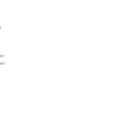
r
er
ten