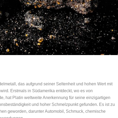
 Edelmetall, das aufgrund seiner Seltenheit und hohen Wert mit
 wird. Erstmals in Südamerika entdeckt, wo es von
, hat Platin weltweite Anerkennung für seine einzigartigen
nsbeständigkeit und hoher Schmelzpunkt gefunden. Es ist zu
chen geworden, darunter Automobil, Schmuck, chemische